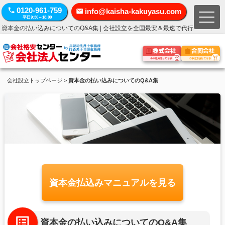
0120-961-759
info@kaisha-kakuyasu.com
平日9:30～18:00
資本金の払い込みについてのQ&A集 | 会社設立を全国最安＆最速で代行
会社設立トップページ
>
資本金の払い込みについてのQ&A集
資本金払込みマニュアルを見る
資本金の払い込みについてのQ&A集