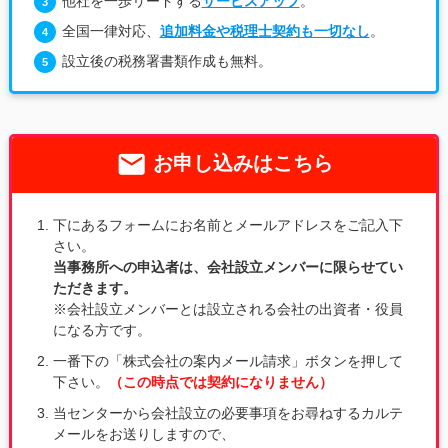
他社を一歩リードする
サービスアップ
。
全国一律対応、
追加料金や税理士契約も一切なし
。
設立後の税務署書類作成も無料。
email
お申し込みはこちら
下にあるフォームにお名前とメールアドレスをご記入下
さい。
当事務所への申込者は、会社設立メンバーに限らせてい
ただきます。
※会社設立メンバーとは設立される会社の出資者・役員
になる方です。
一番下の「株式会社の案内メール請求」ボタンを押して
下さい。
（この時点では契約になりません）
当センターから会社設立の必要事項をお尋ねするカルテ
メールをお送りしますので、