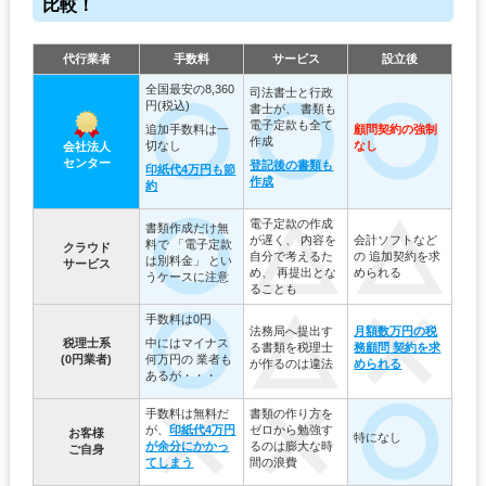
比較！
代行業者
手数料
サービス
設立後
全国最安の8,360
司法書士と行政
円(税込)
書士が、
書類も
電子定款も全て
追加手数料は一
顧問契約の強制
作成
切なし
なし
会社法人
センター
登記後の書類も
印紙代4万円も節
作成
約
電子定款の作成
書類作成だけ無
が遅く、
内容を
会計ソフトなど
料で
「電子定款
クラウド
自分で考えるた
の
追加契約を求
は別料金」
とい
サービス
め、
再提出とな
められる
うケースに注意
ることも
手数料は0円
法務局へ提出す
月額数万円の税
税理士系
中にはマイナス
る書類を
税理士
務顧問
契約を求
(0円業者)
何万円の
業者も
が作るのは違法
められる
あるが・・・
手数料は無料だ
書類の作り方を
が、
印紙代4万円
ゼロから勉強す
お客様
特になし
が
余分にかかっ
るのは
膨大な時
ご自身
てしまう
間の浪費