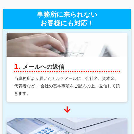
事務所に来られない
お客様にも対応！
1.
メールへの返信
当事務所より届いたカルテメールに、会社名、資本金、
代表者など、
会社の基本事項をご記入の上、返信して頂
きます。
arrow_downward