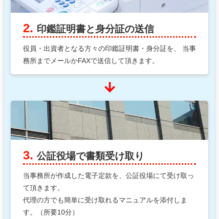
2.
印鑑証明書と身分証の送信
役員・出資者となる方々の印鑑証明書・身分証を、
当事
務所までメールかFAXで送信して頂きます。
arrow_downward
3.
公証役場で書類受け取り
当事務所が作成した電子定款を、公証役場にて受け取っ
て頂きます。
代理の方でも簡単に受け取れるマニュアルを添付しま
す。（所要10分）