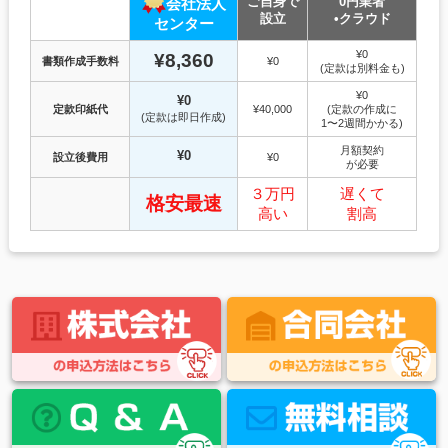
ご自身で
0円業者
会社法人
設立
•クラウド
センター
¥0
¥8,360
書類作成手数料
¥0
(定款は別料金も)
¥0
¥0
定款印紙代
¥40,000
(定款の作成に
(定款は即日作成)
1〜2週間かかる)
月額契約
¥0
設立後費用
¥0
が必要
３万円
遅くて
格安最速
高い
割高