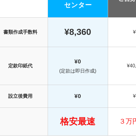
センター
¥8,360
書類作成手数料
¥
¥0
定款印紙代
¥40
(定款は即日作成)
¥0
設立後費用
¥
格安最速
３万