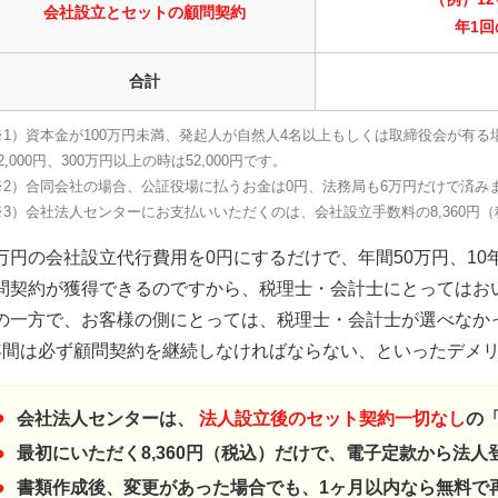
会社設立
とセット
の顧問契約
年1回
合計
1）資本金が100万円未満、発起人が自然人4名以上もしくは取締役会が有る場合は
2,000円、300万円以上の時は52,000円です。
※2）合同会社の場合、公証役場に払うお金は0円、法務局も6万円だけで済み
※3）会社法人センターにお支払いいただくのは、会社設立手数料の8,360円
万円の会社設立代行費用を0円にするだけで、年間50万円、10年
問契約が獲得できるのですから、税理士・会計士にとってはお
の一方で、お客様の側にとっては、税理士・会計士が選べなか
年間は必ず顧問契約を継続しなければならない、といったデメ
会社法人センターは、
法人設立後のセット契約一切なし
の
最初にいただく8,360円（税込）だけで、電子定款から法
書類作成後、変更があった場合でも、1ヶ月以内なら無料で