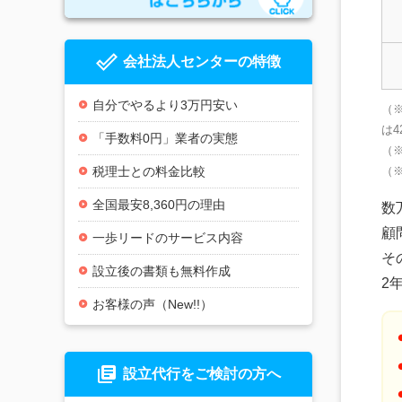
done_outline
会社法人センターの特徴
自分でやるより3万円安い
（※
は4
「手数料0円」業者の実態
（
税理士との料金比較
（
全国最安8,360円の理由
数
顧
一歩リードのサービス内容
そ
設立後の書類も無料作成
2
お客様の声（New!!）
library_books
設立代行をご検討の方へ