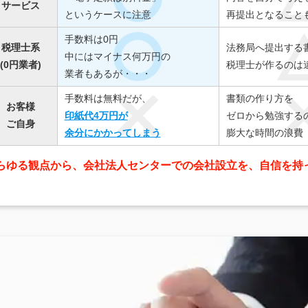
サービス
というケースに注意
再提出となること
手数料は0円
税理士系
法務局へ提出する
中にはマイナス何万円の
(0円業者)
税理士が作るのは
業者もあるが・・・
手数料は無料だが、
書類の作り方を
お客様
印紙代4万円が
ゼロから勉強する
ご自身
余分にかかってしまう
膨大な時間の浪費
らゆる観点から、会社法人センターでの会社設立を、自信を持