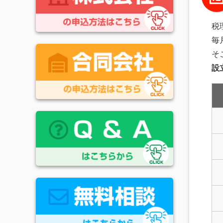
税
毎
そ
設