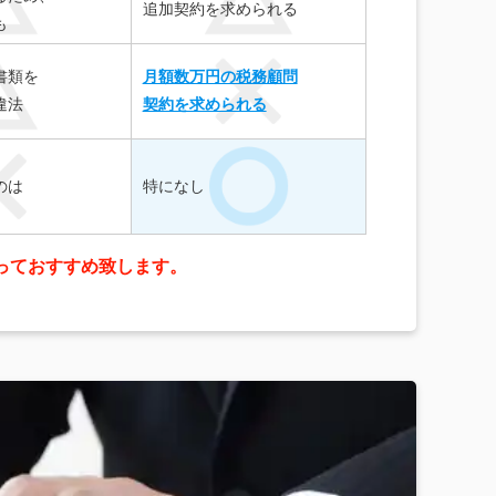
追加契約を求められる
も
書類を
月額数万円の税務顧問
違法
契約を求められる
のは
特になし
っておすすめ致します。