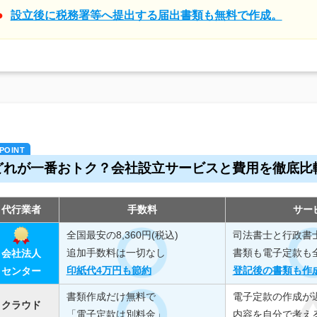
設立後に税務署等へ提出する届出書類も無料で作成。
どれが一番おトク？会社設立サービスと費用を徹底比
代行業者
手数料
サー
全国最安の8,360円(税込)
司法書士と行政書
追加手数料は一切なし
書類も電子定款も
会社法人
印紙代4万円も節約
登記後の書類も作
センター
書類作成だけ無料で
電子定款の作成が
クラウド
「電子定款は別料金」
内容を自分で考え