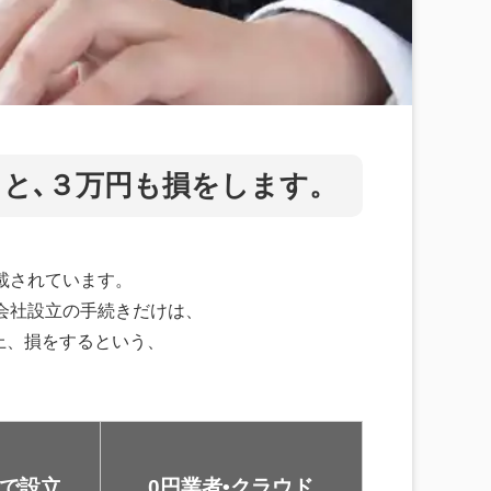
と､３万円も損をします。
載されています。
会社設立の手続きだけは、
上、損をするという、
で
設立
0円業者
•クラウド