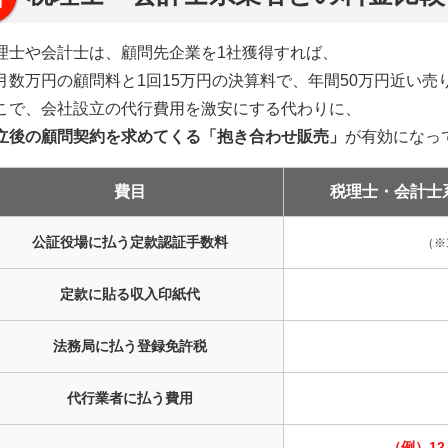
理士や会計士は、顧問先企業を1社獲得すれば、
月数万円の顧問料と1回15万円の決算料で、年間50万円近い売
こで、会社設立の代行費用を激安にする代わりに、
立後の顧問契約を求めてくる「抱き合わせ販売」
が有効になっ
費目
税理士・会計
士
公証役場に払う
定款認証手数料
（※
定款に貼る
収入印紙代
法務局に払う
登録免許税
代行業者に
払う費用
（例）1