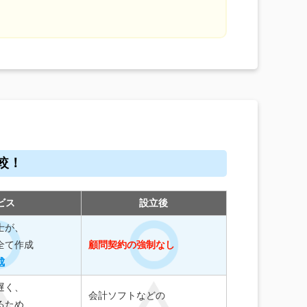
較！
ビス
設立後
士が、
全て作成
顧問契約の強制なし
成
遅く、
会計ソフトなどの
るため、