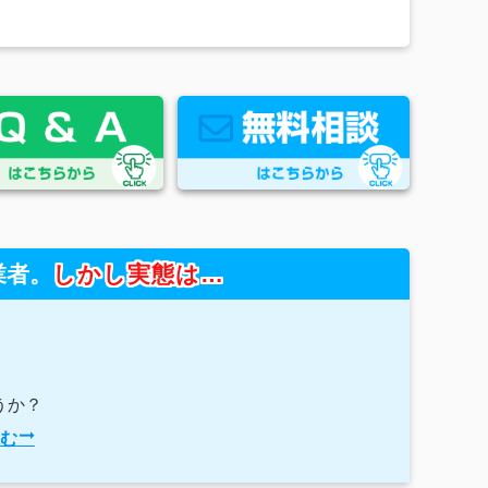
業者。
しかし実態は…
うか？
む