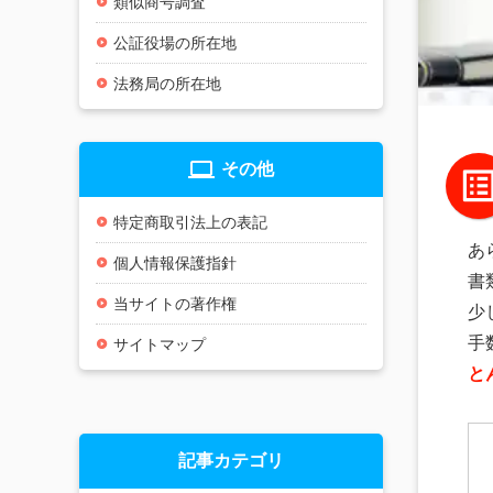
類似商号調査
公証役場の所在地
法務局の所在地
laptop
その他
特定商取引法上の表記
あ
個人情報保護指針
書
当サイトの著作権
少
手
サイトマップ
と
記事カテゴリ