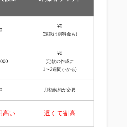
¥0
0
(定款は別料金も)
¥0
,000
(定款の作成に
1〜2週間かかる)
0
月額契約
が必要
円
高い
遅くて
割高